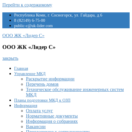
Перейти к содержимому
Республика Коми, г. Сосногорск, ул. Гайдара, д.6
8 (82149) 6-75-00
public-c@uk-lider.com
ООО ЖК «Лидер С»
ООО ЖК «Лидер С»
закрыть
Главная
Управление МКД
Раскрытие информации
Перечень домов
Техническое обслуживание инженерных систем
МКД
Планы подготовки МКД к ОЗП
Информация
Оплата услуг
Нормативные документы
Информация о собраниях
Вакансии
Приглашение к сотрудничеству