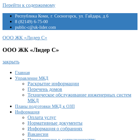
Перейти к содержимому
Республика Коми, г. Сосногорск, ул. Гайдара, д.6
8 (82149) 6-75-00
public-c@uk-lider.com
ООО ЖК «Лидер С»
ООО ЖК «Лидер С»
закрыть
Главная
Управление МКД
Раскрытие информации
Перечень домов
Техническое обслуживание инженерных систем
МКД
Планы подготовки МКД к ОЗП
Информация
Оплата услуг
Нормативные документы
Информация о собраниях
Вакансии
Приглашение к сотрудничеству