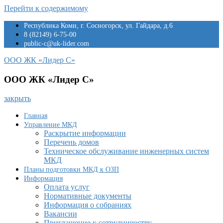
Перейти к содержимому
Республика Коми, г. Сосногорск, ул. Гайдара, д.6
8 (82149) 6-75-00
public-c@uk-lider.com
ООО ЖК «Лидер С»
ООО ЖК «Лидер С»
закрыть
Главная
Управление МКД
Раскрытие информации
Перечень домов
Техническое обслуживание инженерных систем
МКД
Планы подготовки МКД к ОЗП
Информация
Оплата услуг
Нормативные документы
Информация о собраниях
Вакансии
Приглашение к сотрудничеству